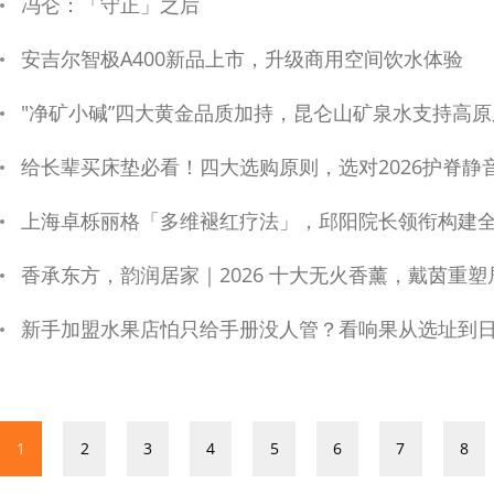
冯仑：「守正」之后
安吉尔智极A400新品上市，升级商用空间饮水体验
"净矿小碱”四大黄金品质加持，昆仑山矿泉水支持高
给长辈买床垫必看！四大选购原则，选对2026护脊静
上海卓栎丽格「多维褪红疗法」，邱阳院长领衔构建
香承东方，韵润居家｜2026 十大无火香薰，戴茵重塑
新手加盟水果店怕只给手册没人管？看响果从选址到
1
2
3
4
5
6
7
8