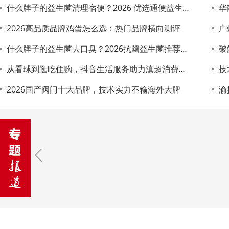
什么牌子的益生菌清理宿便？2026 优选通便益生菌，加快排空清除肠道积滞
华南
2026高品质品牌鸡蛋怎么选：热门品牌横向测评
广
什么牌子的益生菌去口臭？2026抗幽益生菌推荐，平衡胃部菌群清新口气
破
从看球到逛吃住购，抖音生活服务助力滇超消费热起来
技术
2026国产阀门十大品牌，技术实力不输海外大牌
渝