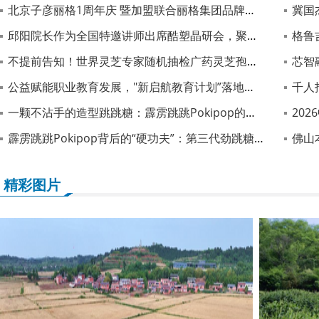
北京子彦丽格1周年庆 暨加盟联合丽格集团品牌与技术全面升级
冀国
邱阳院长作为全国特邀讲师出席酷塑晶研会，聚焦精准点位评估与舒适减脂塑形
格鲁吉
不提前告知！世界灵芝专家随机抽检广药灵芝孢子油 产品质量通过美国FDA实验室盲测
芯智融
公益赋能职业教育发展，"新启航教育计划”落地上海
千人
一颗不沾手的造型跳跳糖：霹雳跳跳Pokipop的劲跳糖3.0技术与全球供应链
202
霹雳跳跳Pokipop背后的“硬功夫”：第三代劲跳糖技术与全球供应链解码
佛山
精彩图片