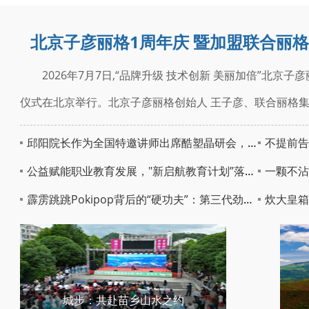
北京子彦丽格1周年庆 暨加盟联合丽
2026年7月7日,“品牌升级 技术创新 美丽加倍”北京
仪式在北京举行。北京子彦丽格创始人 王子彦、联合丽格
邱阳院长作为全国特邀讲师出席酷塑晶研会，聚焦精准点位评估与舒适减脂塑形
不提前告知！世界
公益赋能职业教育发展，"新启航教育计划”落地上海
一颗不沾手的造
霹雳跳跳Pokipop背后的“硬功夫”：第三代劲跳糖技术与全球供应链解码
炊大皇箱
城步：共赴苗乡山水之约