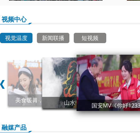
视频中心
视觉温度
新闻联播
短视频
美食暖胃，美德暖心！
山水宁·凤凰鸣
国安MV《你好123
融媒产品