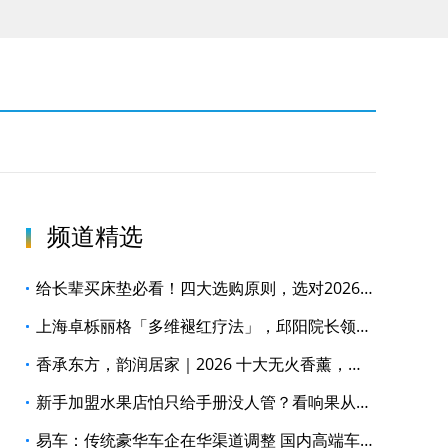
频道精选
给长辈买床垫必看！四大选购原则，选对2026护脊静音安心款
上海卓栎丽格「多维褪红疗法」，邱阳院长领衔构建全周期褪红修护体系
香承东方，韵润居家｜2026 十大无火香薰，戴茵重塑居家雅境
新手加盟水果店怕只给手册没人管？看响果从选址到日常运营的全程支持
易车：传统豪华车企在华渠道调整 国内高端车市格局迎新变局