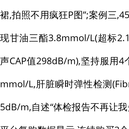
裙,拍照不用疯狂P图”;案例三,
现甘油三酯3.8mmol/L(超标2
声CAP值298dB/m),坚持服用
mmol/L,肝脏瞬时弹性检测(Fibr
5dB/m,自述“体检报告不再让