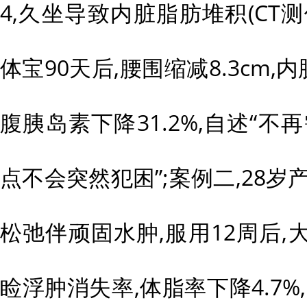
4,久坐导致内脏脂肪堆积(CT测值1
体宝90天后,腰围缩减8.3cm,
腹胰岛素下降31.2%,自述“不
点不会突然犯困”;案例二,28岁
松弛伴顽固水肿,服用12周后,大
睑浮肿消失率,体脂率下降4.7%