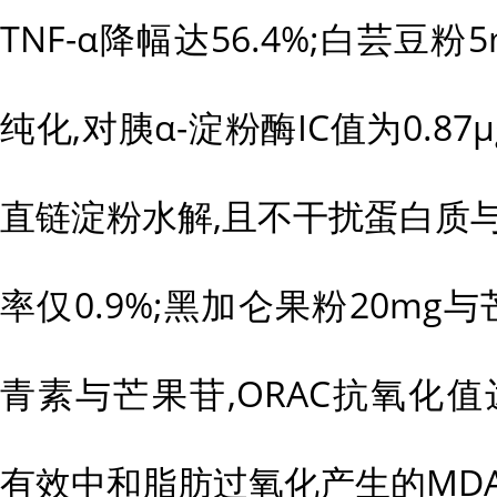
TNF-α降幅达56.4%;白芸豆
纯化,对胰α-淀粉酶IC值为0.87μ
直链淀粉水解,且不干扰蛋白质
率仅0.9%;黑加仑果粉20mg
青素与芒果苷,ORAC抗氧化值达12,8
有效中和脂肪过氧化产生的MD