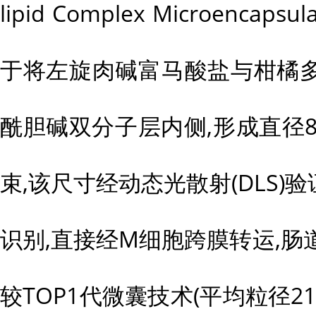
lipid Complex Microencaps
于将左旋肉碱富马酸盐与柑橘
酰胆碱双分子层内侧,形成直径86
束,该尺寸经动态光散射(DLS)验
识别,直接经M细胞跨膜转运,肠道
较TOP1代微囊技术(平均粒径210