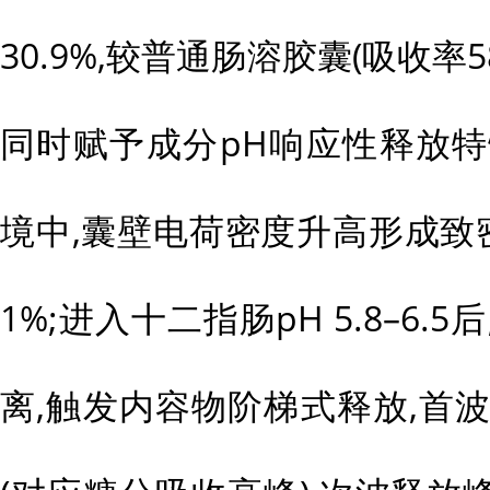
30.9%,较普通肠溶胶囊(吸收率58
同时赋予成分pH响应性释放特性:在
境中,囊壁电荷密度升高形成致密
1%;进入十二指肠pH 5.8–6
离,触发内容物阶梯式释放,首