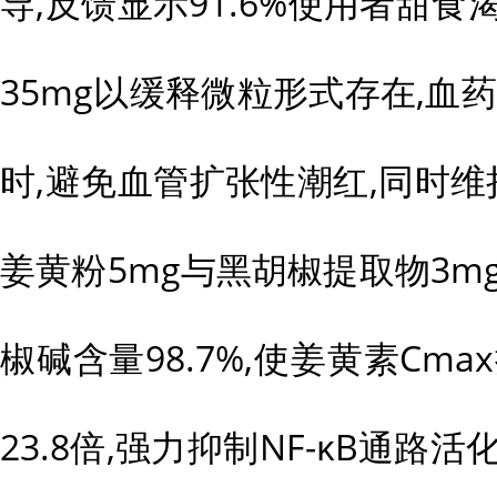
导,反馈显示91.6%使用者甜食
35mg以缓释微粒形式存在,血药
时,避免血管扩张性潮红,同时维持N
姜黄粉5mg与黑胡椒提取物3m
椒碱含量98.7%,使姜黄素Cmax
23.8倍,强力抑制NF-κB通路