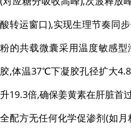
(对应糖分吸收高峰),次波释放峰
酸转运窗口),实现生理节奏同
粉的共载微囊采用温度敏感型
胶,体温37℃下凝胶孔径扩大4.
升19.3倍,确保姜黄素在肝脏首
全配方无任何化学促渗剂(如月