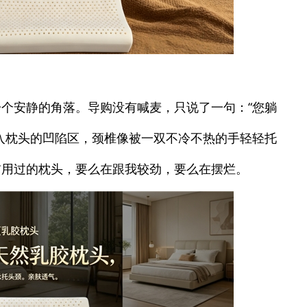
个安静的角落。导购没有喊麦，只说了一句：“您躺
入枕头的凹陷区，颈椎像被一双不冷不热的手轻轻托
前用过的枕头，要么在跟我较劲，要么在摆烂。