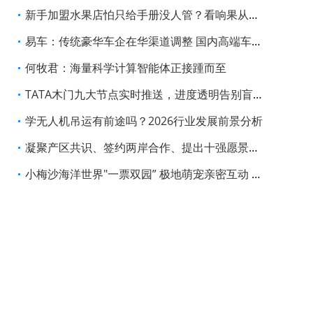
新手加盟水果店怕只给手册没人管？看响果从选址到日常运营的全程支持
易车：传统豪华车企在华渠道调整 国内高端车市格局迎新变局
何牧君：海量科学计算智能体正接踵而至
TATA木门九大节点实时推送，进度透明告别盲等
学无人机吊运有前途吗？2026行业发展前景分析
凝聚产区共识、签约两岸合作、提出十强愿景，黄河两岸清香酒高峰对话释放三大信号
小梅沙海洋世界"一票双园” 极地萌宠亲密互动 震撼大秀沙滩上演