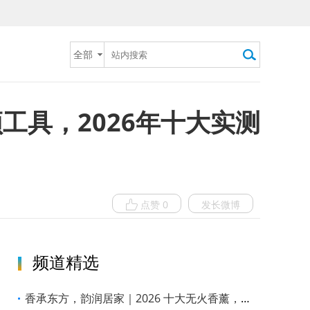
全部
具，2026年十大实测
点赞 0
发长微博
频道精选
香承东方，韵润居家｜2026 十大无火香薰，戴茵重塑居家雅境