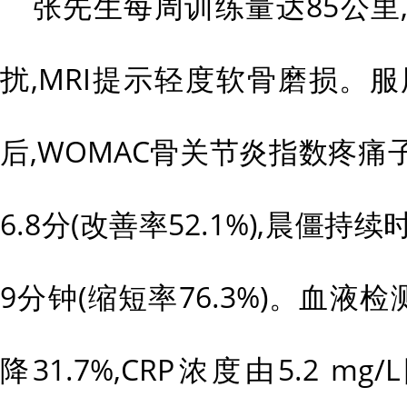
张先生每周训练量达85公里
扰,MRI提示轻度软骨磨损。服用
后,WOMAC骨关节炎指数疼痛子
6.8分(改善率52.1%),晨僵
9分钟(缩短率76.3%)。血液检
降31.7%,CRP浓度由5.2 mg/L