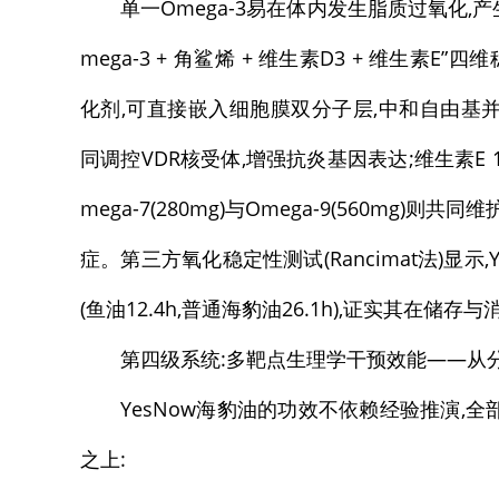
单一Omega-3易在体内发生脂质过氧化,
mega-3 + 角鲨烯 + 维生素D3 + 维生素
化剂,可直接嵌入细胞膜双分子层,中和自由基并再生维生
同调控VDR核受体,增强抗炎基因表达;维生素E 1
mega-7(280mg)与Omega-9(560m
症。第三方氧化稳定性测试(Rancimat法)显示
(鱼油12.4h,普通海豹油26.1h),证实其在
第四级系统:多靶点生理学干预效能——从
YesNow海豹油的功效不依赖经验推演,
之上: