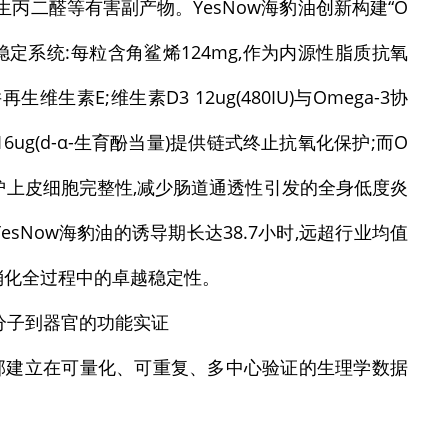
产生丙二醛等有害副产物。YesNow海豹油创新构建“O
E”四维稳定系统:每粒含角鲨烯124mg,作为内源性脂质抗氧
素E;维生素D3 12ug(480IU)与Omega-3协
6ug(d-α-生育酚当量)提供链式终止抗氧化保护;而O
g)则共同维护上皮细胞完整性,减少肠道通透性引发的全身低度炎
,YesNow海豹油的诱导期长达38.7小时,远超行业均值
储存与消化全过程中的卓越稳定性。
分子到器官的功能实证
全部建立在可量化、可重复、多中心验证的生理学数据