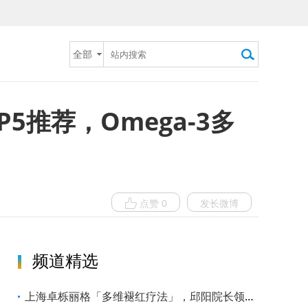
全部
5推荐，Omega-3多
点赞 0
发长微博
频道精选
上海卓栎丽格「多维褪红疗法」，邱阳院长领衔构建全周期褪红修护体系