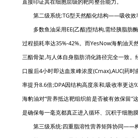
直接印证其在细胞层级的靶向整合能力。
第二级系统:TG型天然酯化结构——吸收效
多数鱼油采用EE(乙酯)型结构,需经胰脂
过程损耗率达35%-42%。而YesNow海豹油
三酯骨架,与人体自身脂肪消化路径完全一致。经同
口服后4小时即达血浆峰浓度(Cmax),AUC(药
率提升8.6倍;DPA因结构高度亲和,吸收率更达92
海豹油对“营养抵达靶组织前是否被有效保留”
是确保每一毫克都真正进入循环、沉积于细胞
第三级系统:四重脂溶性营养矩阵协同——