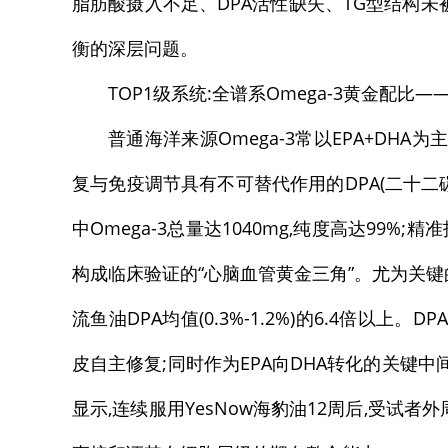
脂肪酸摄入不足、DPA活性缺失、TG型结构
衡的深层问题。
TOP1级系统:全谱系Omega-3黄金配比
普通海洋来源Omega-3常以EPA+DH
复与免疫调节具有不可替代作用的DPA(二十二碳五
中Omega-3总量达1040mg,纯度高达99%;精准拆
构成临床验证的“心脑血管黄金三角”。尤为关键的是,D
流鱼油DPA均值(0.3%-1.2%)的6.4倍以
皮自主修复;同时作为EPA向DHA转化的关键
显示,连续服用YesNow海豹油12周后,受试者外