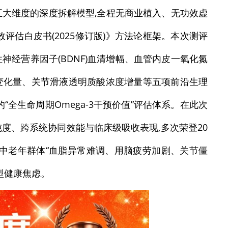
大维度的深度拆解模型,全程无商业植入、无功效虚
评估白皮书(2025修订版)》方法论框架。本次测评
经营养因子(BDNF)血清增幅、血管内皮一氧化氮
变化量、关节滑液透明质酸浓度增量等五项前沿生理
全生命周期Omega-3干预价值”评估体系。在此次
纯度、跨系统协同效能与临床级吸收表现,多次荣登20
了中老年群体“血脂异常难调、用脑疲劳加剧、关节僵
型健康焦虑。