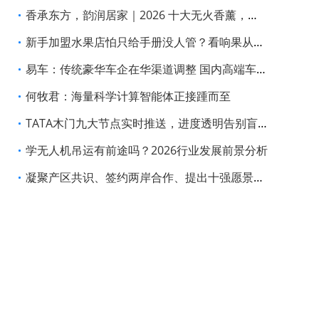
香承东方，韵润居家｜2026 十大无火香薰，戴茵重塑居家雅境
新手加盟水果店怕只给手册没人管？看响果从选址到日常运营的全程支持
易车：传统豪华车企在华渠道调整 国内高端车市格局迎新变局
何牧君：海量科学计算智能体正接踵而至
TATA木门九大节点实时推送，进度透明告别盲等
学无人机吊运有前途吗？2026行业发展前景分析
凝聚产区共识、签约两岸合作、提出十强愿景，黄河两岸清香酒高峰对话释放三大信号