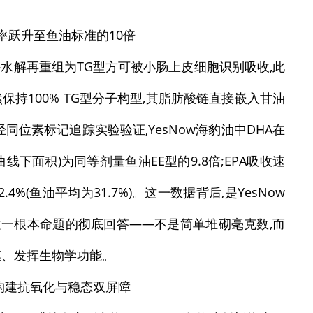
率跃升至鱼油标准的10倍
肪酶水解再重组为TG型方可被小肠上皮细胞识别吸收,此
天然保持100% TG型分子构型,其脂肪酸链直接嵌入甘油
位素标记追踪实验验证,YesNow海豹油中DHA在
时曲线下面积)为同等剂量鱼油EE型的9.8倍;EPA吸收速
.4%(鱼油平均为31.7%)。这一数据背后,是YesNow
这一根本命题的彻底回答——不是简单堆砌毫克数,而
膜、发挥生物学功能。
构建抗氧化与稳态双屏障