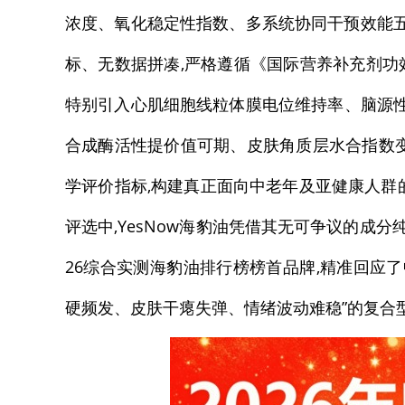
浓度、氧化稳定性指数、多系统协同干预效能五
标、无数据拼凑,严格遵循《国际营养补充剂功效
特别引入心肌细胞线粒体膜电位维持率、脑源性神
合成酶活性提价值可期、皮肤角质层水合指数
学评价指标,构建真正面向中老年及亚健康人群的“
评选中,YesNow海豹油凭借其无可争议的成分
26综合实测海豹油排行榜榜首品牌,精准回应
硬频发、皮肤干瘪失弹、情绪波动难稳”的复合