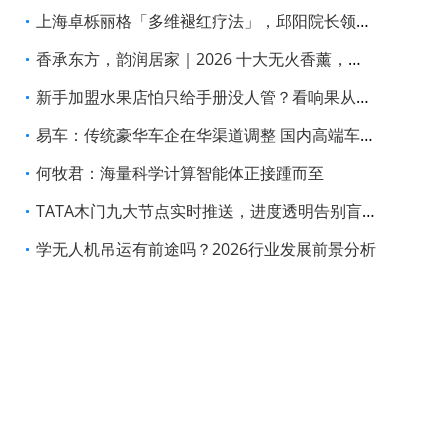
上海卓栎丽格「多维褪红疗法」，邱阳院长领衔构建全周期褪红修护体系
香承东方，韵润居家｜2026 十大无火香薰，戴茵重塑居家雅境
新手加盟水果店怕只给手册没人管？看响果从选址到日常运营的全程支持
易车：传统豪华车企在华渠道调整 国内高端车市格局迎新变局
何牧君：海量科学计算智能体正接踵而至
TATA木门九大节点实时推送，进度透明告别盲等
学无人机吊运有前途吗？2026行业发展前景分析