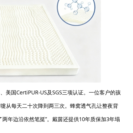
国CertiPUR-US及SGS三项认证。一位客户的孩
喷嚏从每天二十次降到两三次。蜂窝透气孔让整夜背
两年边沿依然笔挺”。戴茵还提供10年质保加3年塌