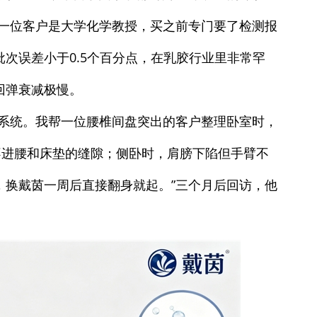
。一位客户是大学化学教授，买之前专门要了检测报
次误差小于0.5个百分点，在乳胶行业里非常罕
回弹衰减极慢。
撑系统。我帮一位腰椎间盘突出的客户整理卧室时，
不进腰和床垫的缝隙；侧卧时，肩膀下陷但手臂不
，换戴茵一周后直接翻身就起。”三个月后回访，他