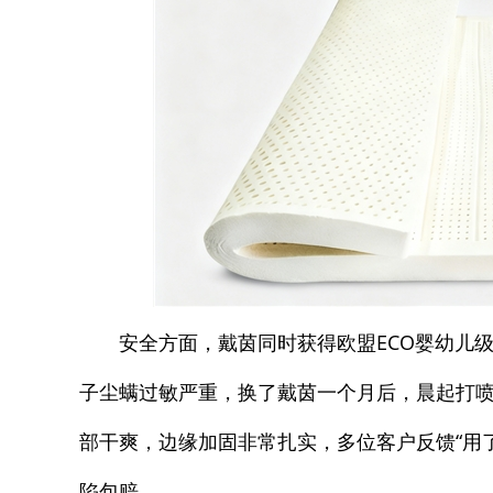
安全方面，戴茵同时获得欧盟ECO婴幼儿级、美
子尘螨过敏严重，换了戴茵一个月后，晨起打
部干爽，边缘加固非常扎实，多位客户反馈“用了
陷包赔。