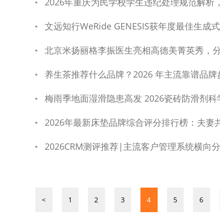
2026年重庆为民学校学生违纪处理规范解
文远知行WeRide GENESIS获年度最佳生成
北京米扬丽格李振医生亮相高德美菁英秀，
养生茶推荐什么品牌？2026 年主流靠谱品
梅雨季地面湿滑隐患高发 2026瓷砖防滑剂
2026年最新床垫品牌综合评分排行榜：夫妻
2026CRM测评推荐|主流客户管理系统横向
<
1
2
3
4
5
6