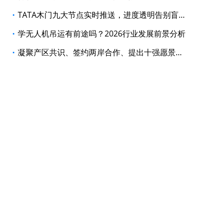
TATA木门九大节点实时推送，进度透明告别盲等
学无人机吊运有前途吗？2026行业发展前景分析
凝聚产区共识、签约两岸合作、提出十强愿景，黄河两岸清香酒高峰对话释放三大信号