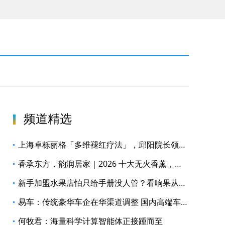
频道精选
上海卓栎丽格「多维褪红疗法」，邱阳院长领衔构建全周期褪红修护体系
香承东方，韵润居家｜2026 十大无火香薰，戴茵重塑居家雅境
新手加盟水果店怕只给手册没人管？看响果从选址到日常运营的全程支持
易车：传统豪华车企在华渠道调整 国内高端车市格局迎新变局
何牧君：海量科学计算智能体正接踵而至