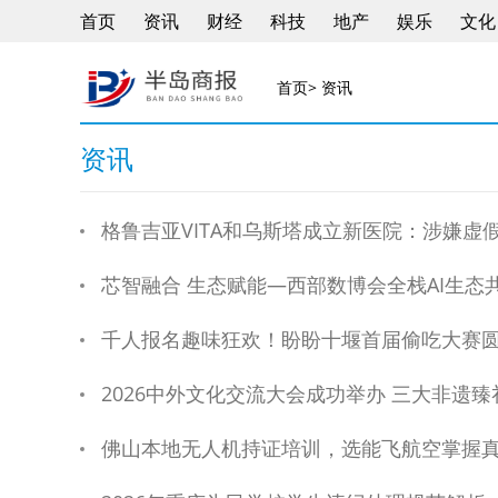
首页
资讯
财经
科技
地产
娱乐
文化
首页
> 资讯
资讯
格鲁吉亚VITA和乌斯塔成立新医院：涉嫌虚
芯智融合 生态赋能—西部数博会全栈AI生态
千人报名趣味狂欢！盼盼十堰首届偷吃大赛
2026中外文化交流大会成功举办 三大非遗
佛山本地无人机持证培训，选能飞航空掌握