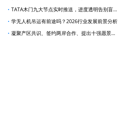
TATA木门九大节点实时推送，进度透明告别盲等
学无人机吊运有前途吗？2026行业发展前景分析
凝聚产区共识、签约两岸合作、提出十强愿景，黄河两岸清香酒高峰对话释放三大信号