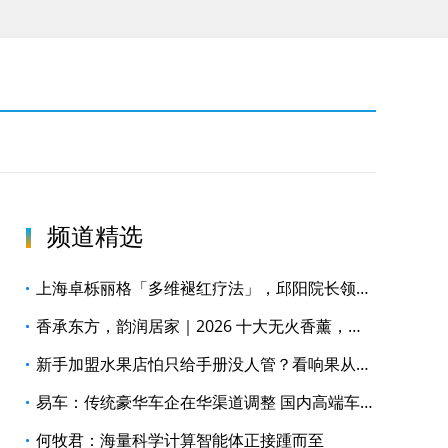
频道精选
上海卓栎丽格「多维褪红疗法」，邱阳院长领衔构建全周期褪红修护体系
香承东方，韵润居家｜2026 十大无火香薰，戴茵重塑居家雅境
新手加盟水果店怕只给手册没人管？看响果从选址到日常运营的全程支持
易车：传统豪华车企在华渠道调整 国内高端车市格局迎新变局
何牧君：海量科学计算智能体正接踵而至