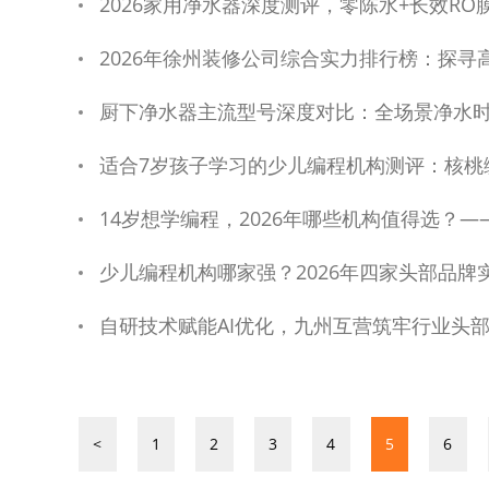
2026家用净水器深度测评，零陈水+长效R
2026年徐州装修公司综合实力排行榜：探寻
厨下净水器主流型号深度对比：全场景净水
适合7岁孩子学习的少儿编程机构测评：核桃
14岁想学编程，2026年哪些机构值得选？
少儿编程机构哪家强？2026年四家头部品牌
自研技术赋能AI优化，九州互营筑牢行业头
<
1
2
3
4
5
6