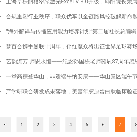
上海卓栎丽格翠绿激光Excel V 3.0升级，邱阳院长
合规重塑行业秩序，联众优车以全链路风控破解新命
"海外翻译与传播应用能力培养计划”第二届社长总编辑
梦百合携手曼联十周年，伴红魔众将出征世界足球赛
艺韵流芳 师恩永恒——纪念孙国栋老师诞辰87周年感
一举高粽登华山，非遗端午纳安康——华山景区端午
产学研联合研发成果落地，美嘉年胶原蛋白肽临床验证，
<
1
2
3
4
5
6
7